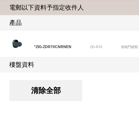
電郵以下資料予指定收件人
產品
*ZIG-ZDR70CNRNEN
ZD-R70
智能門鎖類
樓盤資料
清除全部