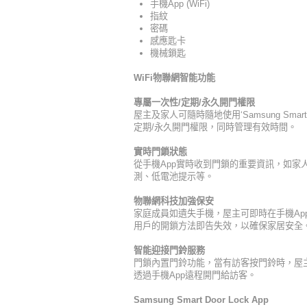
手機App (WiFi)
指紋
密碼
感應匙卡
機械鎖匙
WiFi
物聯網智能功能
專屬一次性
/
定期
/
永久開門權限
屋主及家人可隨時隨地使用‘Samsung Smart 
定期/永久開門權限，同時管理有效時間。
實時門鎖狀態
從手機App實時收到門鎖的重要資訊，如家
測、低電池提示等。
物聯網科技加強保安
家庭成員如遺失手機，屋主可即時在手機Ap
用戶的開鎖方法即告失效，以確保家居安全
智能迎接門鈴服務
門鎖內置門鈴功能，當有訪客按門鈴時，屋主
透過手機App遠程開門給訪客。
Samsung Smart Door Lock App