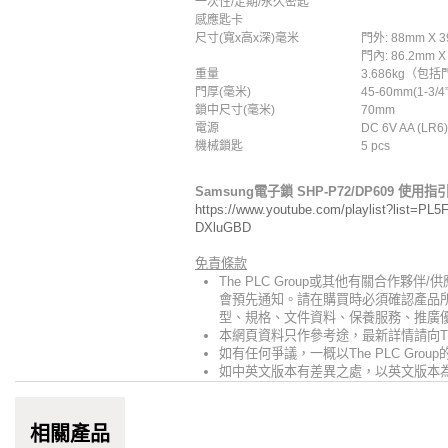
一次性/定期/永久密匙
感應匙卡
尺寸(寬x高x深)毫米
門外: 88mm X 3
門內: 86.2mm X
重量
3.686kg（
門厚(毫米)
45-60mm(1-3/4” 
鎖中尺寸(毫米)
70mm
電源
DC 6V AA (LR
機械鎖匙
5 pcs
Samsung
電子鎖
SHP-P72/DP609
使用指
https://www.youtube.com/playlist?list=
DXluGBD
免責條款
The PLC Group或其他有關合作夥
會預先通知。請在購買時必須確認產品所
型、規格、文件資料、保養服務、推廣優
本網頁資料只作參考途，最新詳情請向The 
如有任何爭議，一概以The PLC Gro
如中英文版本有差異之處，以英文版本
相關產品