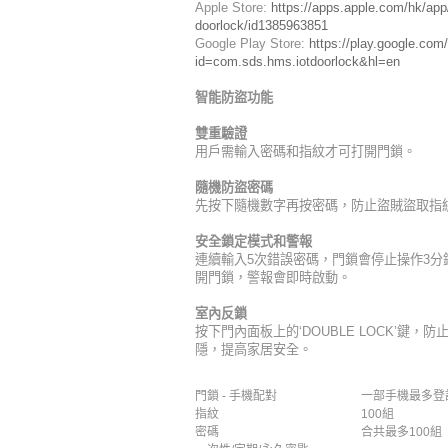
Apple Store:
https://apps.apple.com/hk/ap
doorlock/id1385963851
Google Play Store:
https://play.google.com/
id=com.sds.hms.iotdoorlock&hl=en
智能防盜功能
雙重驗證
用戶需輸入密碼和指紋才可打開門鎖。
隨機防盜密碼
先按下隨機數字再按密碼，防止盜賊盜取指
安全鎖定模式和警報
連續輸入5次錯誤密碼，門鎖會停止操作3分
開門鎖，警報會即時啟動。
室內反鎖
按下門內面板上的‘DOUBLE LOCK’鍵
隱，提高家居安全。
門鎖 - 手機配對
一部手機最多登
指紋
100組
密碼
合共最多100組