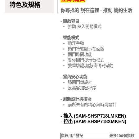
特色及規格
你尋找的 說在這裡 - 推動.簡約生活
-
開啟容易
推動.拉入開關模式
-
智能模式
懸浮手動
鎖門符號顯示在面版
關門時間功能
暫停開門提示音模式
雙重驗證功能(密碼+指紋)
-
室內安心功能
穩固門鎖設計
反黑客加密程序
-
創新設計與技術
前所未有的精心與時尚設計
- 推入 (SAM-SHSP718LMKEN)
- 拉出 (
SAM-SHSP718XMKEN)
指紋用戶登記
最多100個指紋