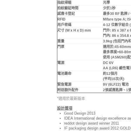
指紋掃瞄
光學
拍紋驗証時間
少於1秒
感應卡登記
最多30 RF
匙牌
/
RFID
Mifare type A; I
用戶密碼
4-12 位數字組合
(
尺寸
(W x H x D) mm
門外: 85 x 387 x 
門內: 86 x 354.8 
重量
3.9kg (包括門內
門厚
適用於:
45-60mm(1
最多厚度>6
0-80m
使用 (ASM260)配
電源
DC 6V
AA (LR6) 鹼性電池
電池壽命
約12個月
(平均
10
次
/
天)
緊急電源
9V (6LF22) 電池
附送額外配件
2張感應匙牌、
1
*適用於最新版本
設計獎項
Good Design 2013
IDEA International design excellence 
reddot design award winner 2011
IF packaging design award 2012 GOLD