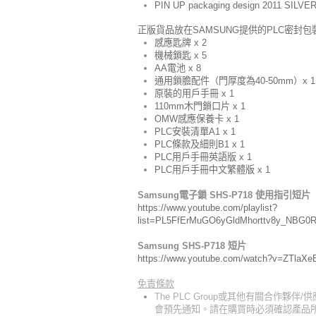
PIN UP packaging design 2011 SILVE
正版貨品放在SAMSUNG提供的PLC密封包
感應匙牌 x 2
機械鎖匙 x 5
AA電池 x 8
通用鎖膽配件（
門
厚度為40-50mm）x 1
原裝的用戶手冊 x 1
110mm木門鎖口片 x 1
OMW感應保養卡 x 1
PLC安裝清單A1 x 1
PLC條款及細則B1 x 1
PLC用戶手冊英語版 x 1
PLC用戶手冊中文繁體版 x 1
Samsung
電子鎖
SHS-P718
使用指引短片
https://www.youtube.com/playlist?
list=PL5FfErMuGO6yGldMhorttv8y_NBG0
Samsung
SHS-P718
短片
https://www.youtube.com/watch?v=ZTlaXe
免責條款
The PLC Group或其他有關合作夥
會預先通知。請在購買時必須確認產品所