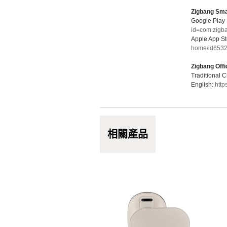
Zigbang Sm
Google Play 
id=com.zig
Apple App St
home/id653
Zigbang Offi
Traditional 
English:
http
相關產品