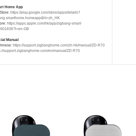
art Home App
Store:
https://play.google.com/store/apps/details?
bang.smarthome.homeapp&hl=zh_HK
ore:
https://apps.apple.com/hk/app/zigbang-smart-
2601836?l=en-GB
cial Manual
Chinese:
https://support.zigbanghome.com/zh-hk/manual/ZD-R70
s://support.zigbanghome.com/en/manual/ZD-R70