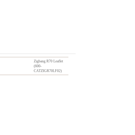
Zigbang R70 Leaflet
(600-
CATZIGR70LF02)