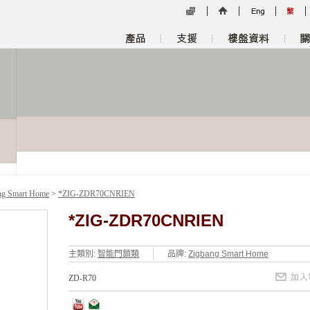
ng Smart Home
>
*ZIG-ZDR70CNRIEN
*ZIG-ZDR70CNRIEN
主類別:
智能門鎖類
品牌:
Zigbang Smart Home
ZD-R70