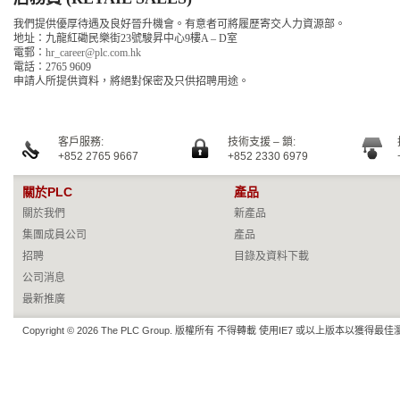
我們提供優厚待遇及良好晉升機會。有意者可將履歷寄交人力資源部。
地址：九龍紅磡民樂街23號駿昇中心9樓A – D室
電郵：
hr_career@plc.com.hk
電話：2765 9609
申請人所提供資料，將絕對保密及只供招聘用途。
客戶服務:
技術支援 – 鎖:
+852 2765 9667
+852 2330 6979
關於PLC
產品
關於我們
新產品
集團成員公司
產品
招聘
目錄及資料下載
公司消息
最新推廣
Copyright © 2026 The PLC Group. 版權所有 不得轉載 使用IE7 或以上版本以獲得最