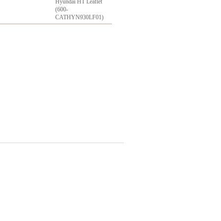
Hyundai HT Leaflet
(600-
CATHYN930LF01)