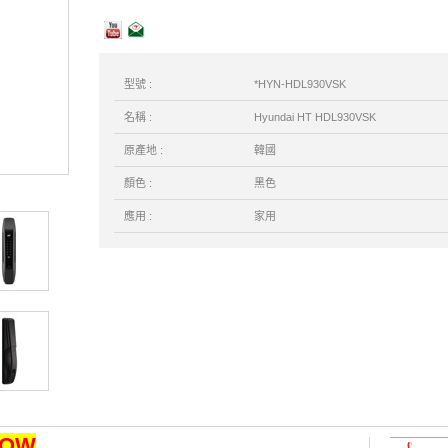
型號 :
*HYN-HDL930VSK
名稱 :
Hyundai HT HDL930VSK
原產地 :
韓國
顏色 :
黑色
應用 :
家用
NOW